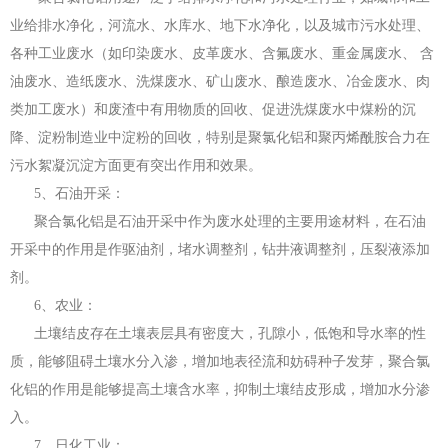
业给排水净化，河流水、水库水、地下水净化，以及城市污水处理、
各种工业废水（如印染废水、皮革废水、含氟废水、重金属废水、 含
油废水、造纸废水、洗煤废水、矿山废水、酿造废水、冶金废水、肉
类加工废水）和废渣中有用物质的回收、促进洗煤废水中煤粉的沉
降、淀粉制造业中淀粉的回收，特别是聚氯化铝和聚丙烯酰胺合力在
污水絮凝沉淀方面更有突出作用和效果。
5、石油开采：
聚合氯化铝是石油开采中作为废水处理的主要用途材料，在石油
开采中的作用是作驱油剂，堵水调整剂，钻井液调整剂，压裂液添加
剂。
6、农业：
土壤结皮存在土壤表层具有密度大，孔隙小，低饱和导水率的性
质，能够阻碍土壤水分入渗，增加地表径流和妨碍种子发芽，聚合氯
化铝的作用是能够提高土壤含水率，抑制土壤结皮形成，增加水分渗
入。
7、日化工业：