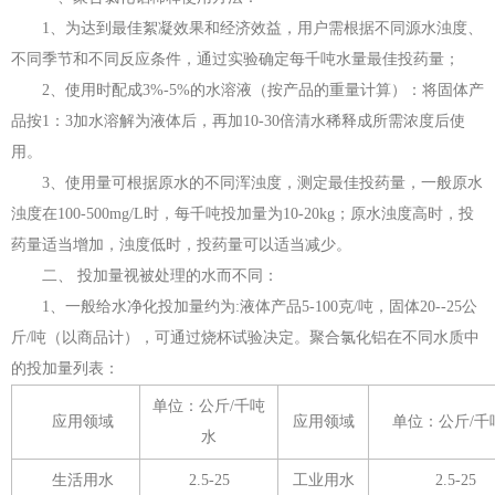
1、为达到最佳絮凝效果和经济效益，用户需根据不同源水浊度、
不同季节和不同反应条件，通过实验确定每千吨水量最佳投药量；
2、使用时配成3%-5%的水溶液（按产品的重量计算）：将固体产
品按1：3加水溶解为液体后，再加10-30倍清水稀释成所需浓度后使
用。
3、使用量可根据原水的不同浑浊度，测定最佳投药量，一般原水
浊度在100-500mg/L时，每千吨投加量为10-20kg；原水浊度高时，投
药量适当增加，浊度低时，投药量可以适当减少。
二、 投加量视被处理的水而不同：
1、一般给水净化投加量约为:液体产品5-100克/吨，固体20--25公
斤/吨（以商品计），可通过烧杯试验决定。聚合氯化铝在不同水质中
的投加量列表：
单位：公斤/千吨
应用领域
应用领域
单位：公斤/千
水
生活用水
2.5-25
工业用水
2.5-25