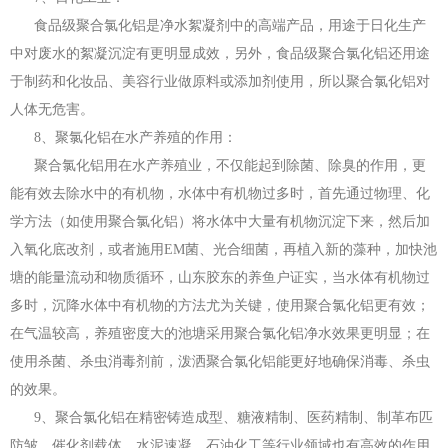
食品级聚合氯化铝是净水絮凝剂中的高端产品，用途于日化生产
中对废水的絮凝沉淀有更明显成效，另外，食品级聚合氯化铝还用途
于制药和化妆品、美容行业做原料或添加剂使用，所以聚合氯化铝对
人体无危害。
8、聚氯化铝在水产养殖的作用：
聚合氯化铝用在水产养殖业，不仅能起到除菌、除臭的作用，更
能有效去除水中的有机物，水体中有机物过多时，首先通过物理、化
学方法（如使用聚合氯化铝）将水体中大量有机物沉淀下来，然后加
入氧化底改剂，或者施用EM菌、光合细菌，再植入新的藻种，加快池
塘的能量流动和物质循环，山东胶东的养鱼户证实，当水体有机物过
多时，沉降水体中有机物的方法尤为关键，使用聚合氯化铝更有效；
在气温较高，养殖密度大的池塘采用聚合氯化铝净水效果更明显；在
使用杀菌、杀虫消毒剂前，泼洒聚合氯化铝能更好地确保消毒、杀虫
的效果。
9、聚合氯化铝在精密铸造成型、糖液精制、医药精制、制革布匹
防皱、催化剂载体、水泥速凝、石油化工等行业领域也有高效的作用