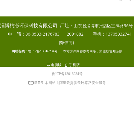
：山东省淄博市张店区宝沣路96号
淄博枘澎环保科技有限公司 厂址
电 话：86-0533-2176783 2091882 手机：13705332741
(微信同)
网站备案
：
鲁ICP备13016234号
本站少许内容参考网络，如侵权告知必删
电脑版
手机版
넡
넓
鲁ICP备13016234号
本网站由阿里云提供云计算及安全服务