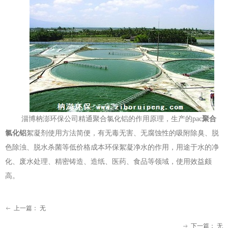
淄博枘澎环保公司精通聚合氯化铝的作用原理，生产的pac
聚合
氯化铝
絮凝剂使用方法简便，有无毒无害、无腐蚀性的吸附除臭、脱
色除浊、脱水杀菌等低价格成本环保絮凝净水的作用，用途于水的净
化、废水处理、精密铸造、造纸、医药、食品等领域，使用效益颇
高。
上一篇：
无
ꂃ
下一篇：
无
ꁹ