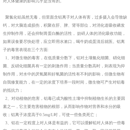
对人体健康的影响几乎是没有的。
聚氯化铝虽然无毒，但里面含铝离子对人体有害，过多摄入会导致缺
钙，对大脑造成损伤，积聚在肝、脾、肾等部位，对消化道吸收磷发
生抑制作用，还会抑制胃蛋白酶的活性， 妨碍人体的消化吸收功能，
如果误食要尽快处理，应立即用水漱口，喝牛奶或蛋清后就医。铝离
子的毒害表现在三个方面:
1、对微生物的毒害，在低质量分数下，铝对土壤氨化细菌、硝化细
菌、反硝化细菌具有一定的刺激作用；当质量分数高时，则表现为抑
制作用，对水中的厌氧菌和好氧菌的活性有不利的影响，但微生物有
自我修复能力，在一定的浓度下培养一段时间，微生物可产生对铝毒
的抵抗力；
2、对动植物的危害，铝毒已成为酸性土壤中抑制植物生长的主要因
素之一，它主要危害植物的根部，从而影响作物对营养和水分的吸
收；铝离子浓度高于0.5mg/L时，可使一些鱼类死亡；
3、铝在一定程度上对人体是有益的，它可以缓解铅对人体的一些毒