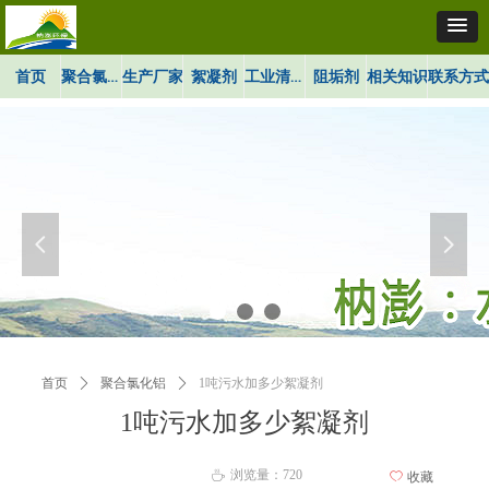
聚合氯化铝
工业清洗剂
首页
生产厂家
絮凝剂
阻垢剂
相关知识
联系方式
넳
넲
首页
ꄲ
聚合氯化铝
ꄲ
1吨污水加多少絮凝剂
1吨污水加多少絮凝剂
浏览量：
720
ꄘ
ꄀ
收藏