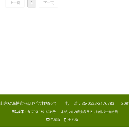
上一页
1
下一页
山东省淄博市张店区宝沣路96号 电 话：86-0533-2176783 20918
网站备案
：
鲁ICP备13016234号
本站少许内容参考网络，如侵权告知必删
电脑版
手机版
넡
넓