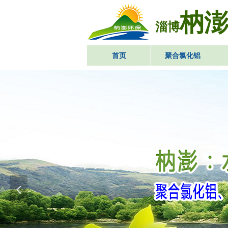
枘
淄博
首页
聚合氯化铝
넳