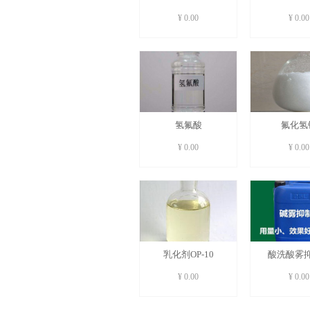
P11【粉剂】
211【液
¥ 0.00
¥ 0.00
氢氟酸
氟化氢
¥ 0.00
¥ 0.00
乳化剂OP-10
酸洗酸雾
JN580
¥ 0.00
¥ 0.00