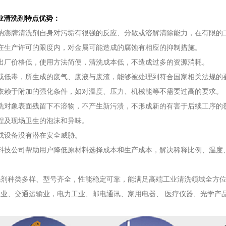
业清洗剂特点优势：
枘澎牌清洗剂自身对污垢有很强的反应、分散或溶解清除能力，在有限的
在生产许可的限度内，对金属可能造成的腐蚀有相应的抑制措施。
出厂价格低，使用方法简便，清洗成本低，不造成过多的资源消耗。
或低毒，所生成的废气、废液与废渣，能够被处理到符合国家相关法规的
依赖于附加的强化条件，如对温度、压力、机械能等不需要过高的要求。
洗对象表面残留下不溶物，不产生新污溃，不形成新的有害于后续工序的
程及现场卫生的泡沫和异味。
或设备没有潜在安全威胁。
科技公司
帮助用户降低原材料选择成本和生产成本，解决稀释比例、温度
洗剂种类多样、型号齐全，性能稳定可靠，能满足高端工业清洗领域全方
业、交通运输业，电力工业、邮电通讯、家用电器、 医疗仪器、光学产