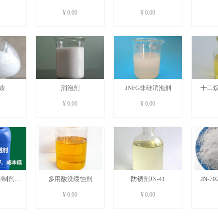
体】
¥ 0.00
¥ 0.00
铵
消泡剂
JNFG非硅消泡剂
十二
¥ 0.00
¥ 0.00
抑制剂
多用酸洗缓蚀剂
防锈剂JN-41
JN-
3
¥ 0.00
¥ 0.00