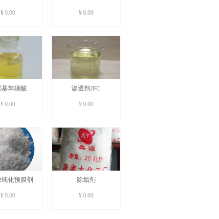
¥ 0.00
¥ 0.00
烷基苯磺酸钠
渗透剂JFC
ABS
¥ 0.00
¥ 0.00
702钝化预膜剂
除垢剂
¥ 0.00
¥ 0.00