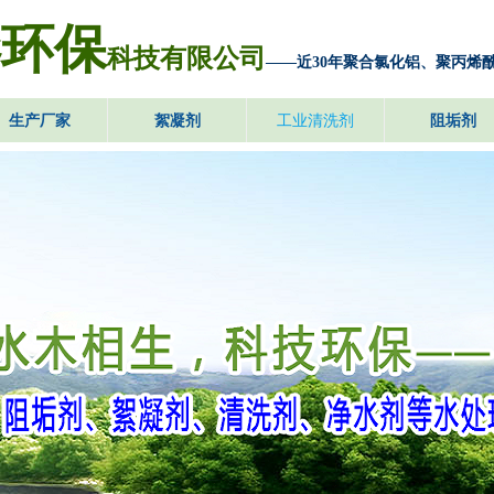
澎环保
科技有限公司
——近30年聚合氯化铝、聚丙烯
生产厂家
絮凝剂
工业清洗剂
阻垢剂